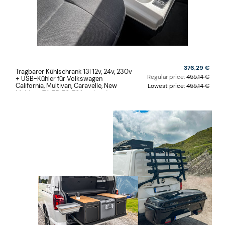
376,29 €
Tragbarer Kühlschrank 13l 12v, 24v, 230v
Regular price:
455,14 €
+ USB-Kühler für Volkswagen
California, Multivan, Caravelle, New
Lowest price:
455,14 €
Multivan T4, T5, T6, T6.1 und andere