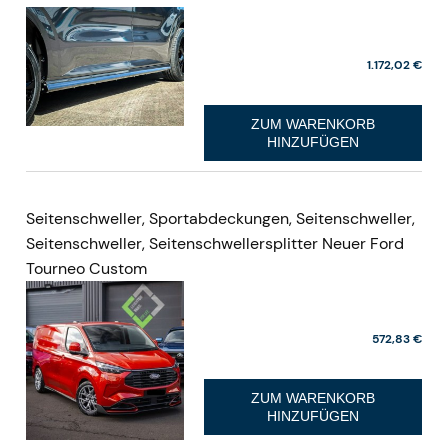
Elektrischer Fahrradträger 67 kg, MTB,
Fahrr
Mountain, Cross, Reifen bis 4 Zoll, 3–4
Fahrr
große Fahrräder, Heckklappenöffnung
Wohnm
932,34 €
VW Multivan T7, California T7, Multivan
Carth
Family
1.172,02 €
ZUM WARENKORB
HINZUFÜGEN
Seitenschweller, Sportabdeckungen, Seitenschweller,
Seitenschweller, Seitenschwellersplitter Neuer Ford
Tourneo Custom
572,83 €
ZUM WARENKORB
HINZUFÜGEN