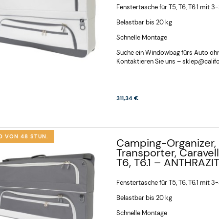
Fenstertasche für T5, T6, T6.1 mit 3
Belastbar bis 20 kg
Schnelle Montage
Suche ein Windowbag fürs Auto ohne
Kontaktieren Sie uns –
sklep@califo
311,34 €
D VON 48 STUN.
Camping-Organizer, 
Transporter, Caravell
T6, T6.1 – ANTHRAZI
Fenstertasche für T5, T6, T6.1 mit 3
Belastbar bis 20 kg
er Fahrradträger
Fahrradträger für
, Mountain,
Wohnmobil,
Schnelle Montage
fen bis 4 Zoll, 3–4
Fahrradhalterung, E-Bike-
932,34 €