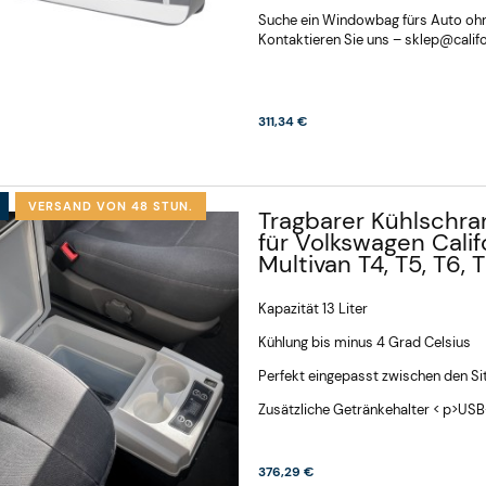
rräder,
Träger für Wohnmobil (2
Suche ein Windowbag fürs Auto ohne
penöffnung VW
oder 3 Fahrräder) -
Kontaktieren Sie uns –
sklep@califo
, California T7,
Carthago Malibu Genius
Family
641
311,34 €
VERSAND VON 48 STUN.
Tragbarer Kühlschran
für Volkswagen Calif
Multivan T4, T5, T6, 
Kapazität 13 Liter
Kühlung bis minus 4 Grad Celsius
Perfekt eingepasst zwischen den Sit
Zusätzliche Getränkehalter < p>US
376,29 €