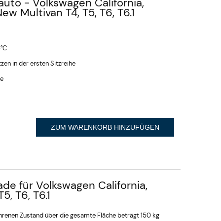
auto - Volkswagen California,
New Multivan T4, T5, T6, T6.1
5°C
zen in der ersten Sitzreihe
ke
ZUM WARENKORB HINZUFÜGEN
de für Volkswagen California,
, T6, T6.1
hrenen Zustand über die gesamte Fläche beträgt 150 kg