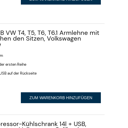
B VW T4, T5, T6, T6.1 Armlehne mit
chen den Sitzen, Volkswagen
e
cm
der ersten Reihe
x USB auf der Rückseite
ZUM WARENKORB HINZUFÜGEN
ressor-Kühlschrank 14l + USB,