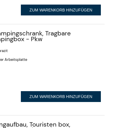
ZUM WARENKORB HINZUFÜGEN
mpingschrank, Tragbare
pingbox - Pkw
razit
er Arbeitsplatte
ZUM WARENKORB HINZUFÜGEN
gaufbau, Touristen box,