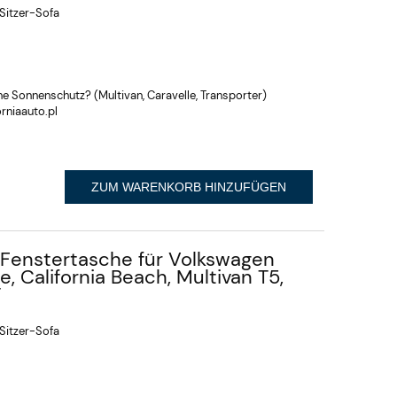
-Sitzer-Sofa
 Sonnenschutz? (Multivan, Caravelle, Transporter)
rniaauto.pl
ZUM WARENKORB HINZUFÜGEN
Fenstertasche für Volkswagen
e, California Beach, Multivan T5,
T
-Sitzer-Sofa
Fahrradträger für
An der A
Anhängerkupplung – 3 oder
montierte
4 Fahrräder, volle
3, 4 Fahrr
783,74 €
716,63 €