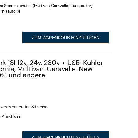
Heckklappenöffnung,
Heckklap
 Sonnenschutz? (Multivan, Caravelle, Transporter)
elektrischer Fahrradträger
Elektrofa
rniaauto.pl
für Carthago Malibu Genius
Renault Tr
641 für Sprinter-
Wohnmobil
ZUM WARENKORB HINZUFÜGEN
k 13l 12v, 24v, 230v + USB-Kühler
ornia, Multivan, Caravelle, New
T6.1 und andere
zen in der ersten Sitzreihe
B-Anschluss
ZUM WARENKORB HINZUFÜGEN