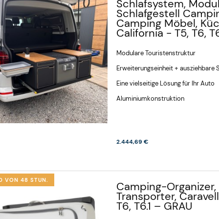
Schlafsystem, Modu
Schlafgestell Camp
Camping Möbel, Küc
California - T5, T6, T6
Modulare Touristenstruktur
Erweiterungseinheit + ausziehbare
Eine vielseitige Lösung für Ihr Auto
Aluminiumkonstruktion
2.444,69 €
D VON 48 STUN.
Camping-Organizer, 
Transporter, Caravell
T6, T6.1 – GRAU