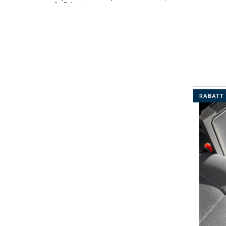
große Fahrräder,
große Fah
Heckklappenöffnung VW
Heckklap
Volkswagen T5, T6, T6.1
Multivan T7
Multivan, California,
Multivan 
Caravelle
RABATT