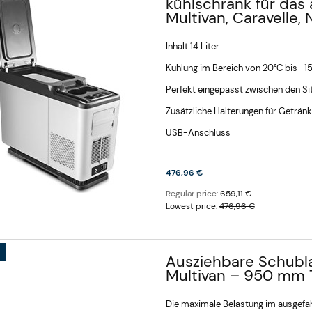
kühlschrank für das 
Multivan, Caravelle, 
Inhalt 14 Liter
Kühlung im Bereich von 20°C bis -1
Perfekt eingepasst zwischen den Sit
Zusätzliche Halterungen für Geträn
USB-Anschluss
476,96 €
Regular price:
659,11 €
Lowest price:
476,96 €
Ausziehbare Schubla
Multivan – 950 mm T5
Die maximale Belastung im ausgefa