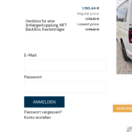
1.150,44 €
Regular price:
1.174,41 €
Heckbox für eine
Lowest price:
Anhängerkupplung, MFT
BackBox, Kastenträger
1.174,41 €
für eine
Anhängerkupplung
E-Mail:
Passwort:
ANMELDEN
VERSAN
Passwort vergessen?
Konto erstellen