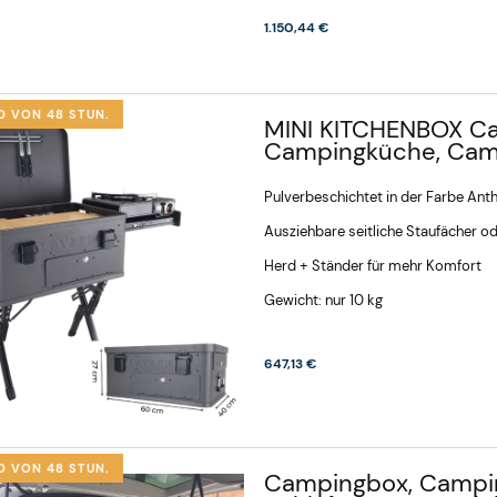
1.150,44 €
D VON 48 STUN.
MINI KITCHENBOX Ca
Campingküche, Cam
Pulverbeschichtet in der Farbe Anth
Ausziehbare seitliche Staufächer od
Herd + Ständer für mehr Komfort
Gewicht: nur 10 kg
647,13 €
D VON 48 STUN.
Campingbox, Campin