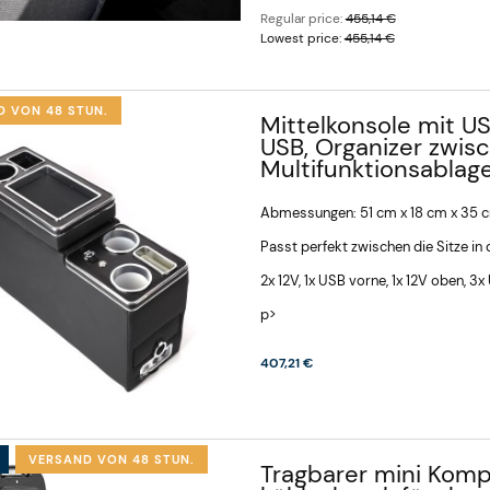
Regular price:
455,14 €
Lowest price:
455,14 €
D VON 48 STUN.
Mittelkonsole mit US
USB, Organizer zwis
Multifunktionsablag
Abmessungen: 51 cm x 18 cm x 35 
Passt perfekt zwischen die Sitze in 
2x 12V, 1x USB vorne, 1x 12V oben, 3
p>
407,21 €
VERSAND VON 48 STUN.
Tragbarer mini Komp