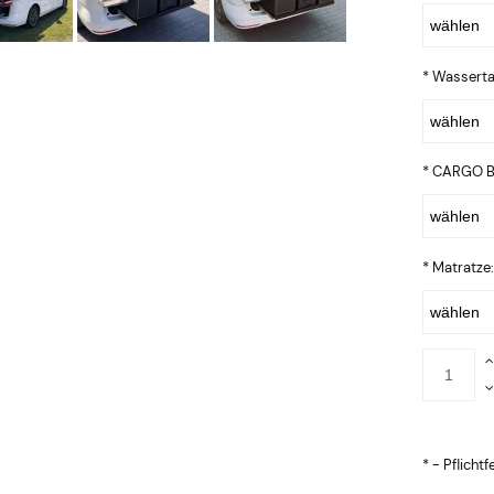
*
Wasserta
*
CARGO BOX
*
Matratze
*
- Pflichtf