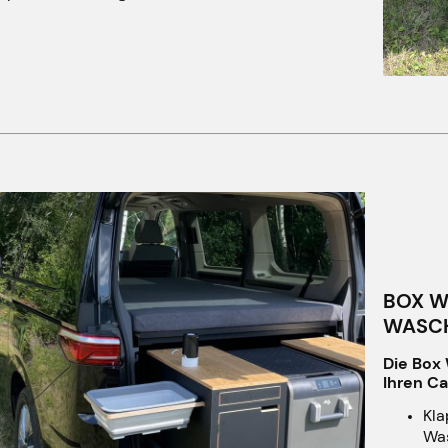
BOX W
WASC
Die Box 
Ihren C
Kla
Wa