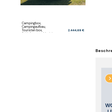
Campingbox,
Campingaufbau,
Touristen box,
2.444,69 €
Schlafsystem, Modularer
Campingausbau,
Schlafgestell Camping
Ausbau, Camper Ausbau,
Camping Möbel,
Beschr
Küchenmodul –
Volkswagen Neue
California Beach T7, Neue
California T7