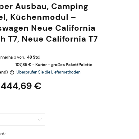
er Ausbau, Camping
l, Küchenmodul –
swagen Neue California
h T7, Neue California T7
innerhalb von:
48 Std.
107,85 €
- Kurier – großes Paket/Palette
and)
Überprüfen Sie die Liefermethoden
.444,69 €
sten
nk: