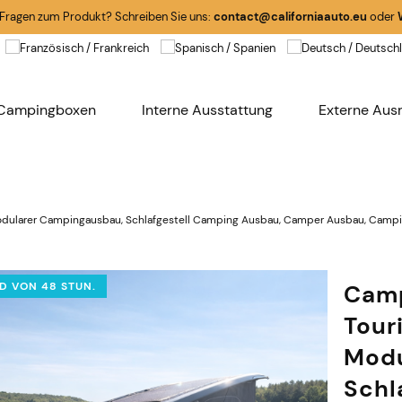
 Fragen zum Produkt? Schreiben Sie uns:
contact@californiaauto.eu
oder
Campingboxen
Interne Ausstattung
Externe Aus
odularer Campingausbau, Schlafgestell Camping Ausbau, Camper Ausbau, Campin
D VON 48 STUN.
Camp
Tour
Modu
Schl