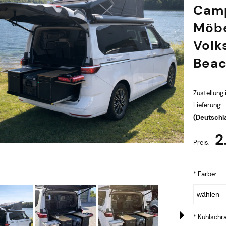
Camp
Möbe
Volk
Beac
Zustellung 
Lieferung:
(Deutschl
2
Im Preis sind keine Zahlungsko
Preis:
enthalten
*
Farbe:
*
Kühlschra