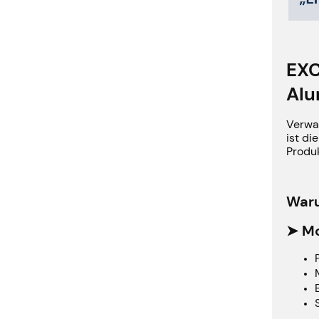
EXC
Alu
Verwa
ist di
Produk
Waru
➤ Mo