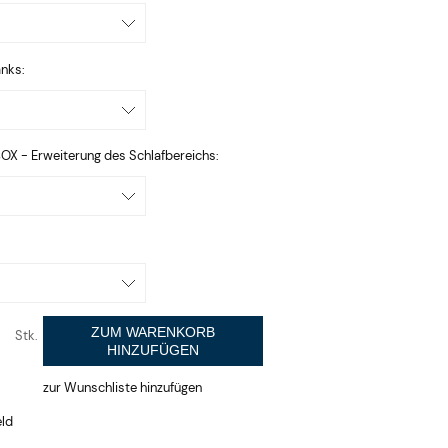
nks:
 - Erweiterung des Schlafbereichs:
:
ZUM WARENKORB
Stk.
HINZUFÜGEN
zur Wunschliste hinzufügen
eld