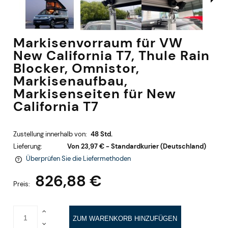
Markisenvorraum für VW
New California T7, Thule Rain
Blocker, Omnistor,
Markisenaufbau,
Markisenseiten für New
California T7
Zustellung innerhalb von:
48 Std.
Lieferung:
Von 23,97 €
- Standardkurier
(Deutschland)
Überprüfen Sie die Liefermethoden
Im Preis sind keine Zahlungskosten enthalten
826,88 €
Preis:
ZUM WARENKORB HINZUFÜGEN